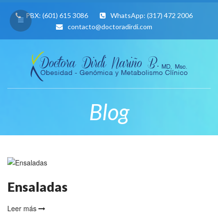
PBX:
(601) 615 3086
WhatsApp:
(317) 472 2006
contacto@doctoradirdi.com
Blog
Ensaladas
Leer más