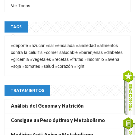
Ver Todos
TAGS
»deporte
»azucar
»sal
»ensalada
»ansiedad
»alimentos
contra la celulitis
»comer saludable
»berenjenas
»diabetes
»glicemia
»vegetales
»recetas
»frutas
»insomnio
»avena
»soja
»tomates
»salud
»corazón
»light
TRATAMIENTOS
Análisis del Genoma y Nutrición
Consigue un Peso óptimo y Metabolismo
Medicina Anti-Aging y Metabolismo