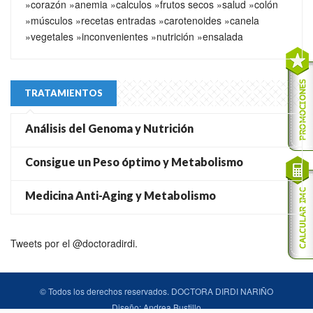
»corazón
»anemia
»calculos
»frutos secos
»salud
»colón
»músculos
»recetas entradas
»carotenoides
»canela
»vegetales
»inconvenientes
»nutrición
»ensalada
TRATAMIENTOS
Análisis del Genoma y Nutrición
Consigue un Peso óptimo y Metabolismo
Medicina Anti-Aging y Metabolismo
Tweets por el @doctoradirdi.
© Todos los derechos reservados. DOCTORA DIRDI NARIÑO
Diseño:
Andrea Bustillo