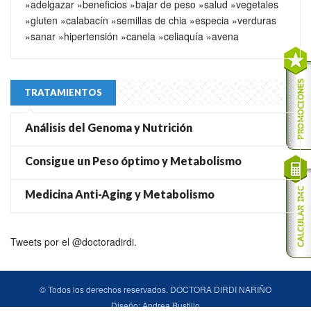
»adelgazar
»beneficios
»bajar de peso
»salud
»vegetales
»gluten
»calabacín
»semillas de chia
»especia
»verduras
»sanar
»hipertensión
»canela
»celiaquía
»avena
TRATAMIENTOS
Análisis del Genoma y Nutrición
Consigue un Peso óptimo y Metabolismo
Medicina Anti-Aging y Metabolismo
Tweets por el @doctoradirdi.
© Todos los derechos reservados. DOCTORA DIRDI NARIÑO
Diseño:
Andrea Bustillo