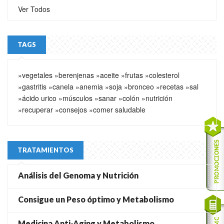
Ver Todos
TAGS
»vegetales
»berenjenas
»aceite
»frutas
»colesterol
»gastritis
»canela
»anemia
»soja
»bronceo
»recetas
»sal
»ácido urico
»músculos
»sanar
»colón
»nutrición
»recuperar
»consejos
»comer saludable
TRATAMIENTOS
Análisis del Genoma y Nutrición
Consigue un Peso óptimo y Metabolismo
Medicina Anti-Aging y Metabolismo