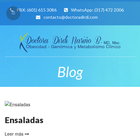
PBX:
(601) 615 3086
WhatsApp:
(317) 472 2006
contacto@doctoradirdi.com
Blog
Ensaladas
Leer más